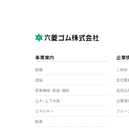
事業案内
企業
製鐵
ご挨拶
造船
会社概
産業機械・鉄道・国防
会社沿
土木・上下水道
企業理
エネルギー
グルー
製薬