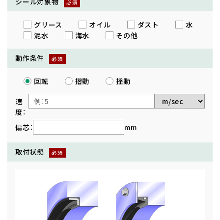
シール対象物
グリース
オイル
ダスト
水
泥水
海水
その他
動作条件
回転
摺動
揺動
速
度：
偏芯：
mm
取付状態