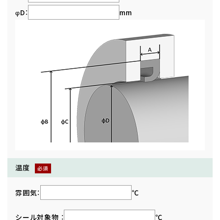
φD：
mm
温度
雰囲気：
℃
シール対象物 ：
℃