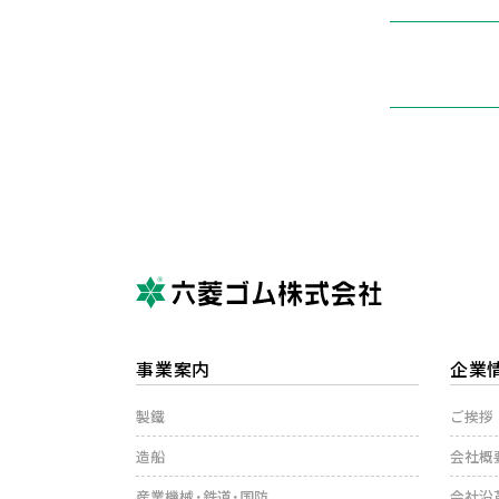
事業案内
企業
製鐵
ご挨拶
造船
会社概
産業機械・鉄道・国防
会社沿