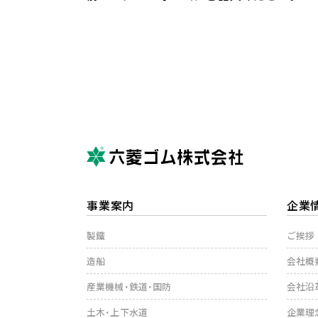
事業案内
企業
製鐵
ご挨拶
造船
会社概
産業機械・鉄道・国防
会社沿
土木・上下水道
企業理